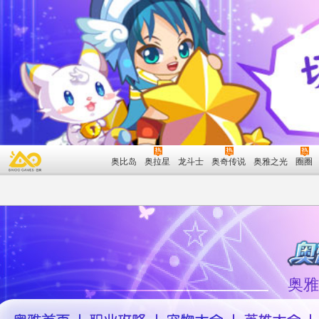
奥比岛
奥拉星
龙斗士
奥奇传说
奥雅之光
圈圈
奥雅