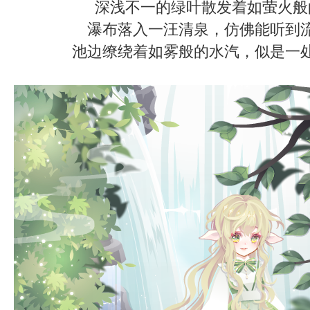
深浅不一的绿叶散发着如萤火般
瀑布落入一汪清泉，仿佛能听到
池边缭绕着如雾般的水汽，似是一