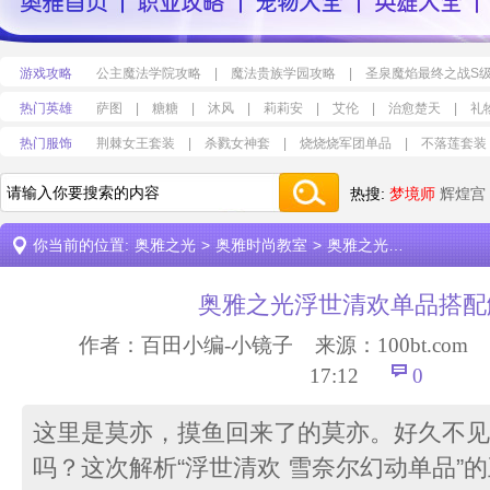
游戏攻略
公主魔法学院攻略
|
魔法贵族学园攻略
|
圣泉魔焰最终之战S
热门英雄
萨图
|
糖糖
|
沐风
|
莉莉安
|
艾伦
|
治愈楚天
|
礼
热门服饰
荆棘女王套装
|
杀戮女神套
|
烧烧烧军团单品
|
不落莲套装
热搜:
梦境师
辉煌宫
你当前的位置:
奥雅之光
>
奥雅时尚教室
>
奥雅之光浮世清欢单品搭配解析
奥雅之光浮世清欢单品搭配
作者：百田小编-小镜子 来源：
100bt.com
时
17:12
0
这里是莫亦，摸鱼回来了的莫亦。好久不见
吗？这次解析“浮世清欢 雪奈尔幻动单品”