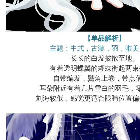
【单品解析】
主题：中式，古装，羽，唯美
长长的白发披散至地。
有着透明蝶翼的蝴蝶衔起两束
自带编发，鬓角上卷，带点
耳朵附近有着几片雪白的羽毛，
刘海较低，感觉更适合眼睛位置偏