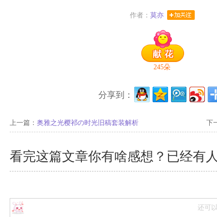
作者：
莫亦
245
朵
分享到：
上一篇：
奥雅之光樱祁の时光旧稿套装解析
下
看完这篇文章你有啥感想？已经有
还可