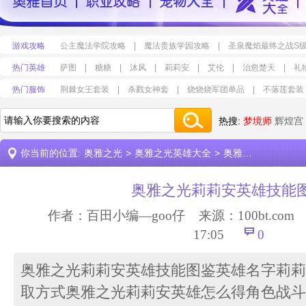
游戏攻略
公主魔法学院攻略
|
魔法贵族学园攻略
|
圣泉魔焰最终之战S
热门英雄
萨图
|
糖糖
|
沐风
|
莉莉安
|
艾伦
|
治愈楚天
|
礼
热门服饰
荆棘女王套装
|
杀戮女神套
|
烧烧烧军团单品
|
不落莲套装
热搜:
梦境师
辉煌宫
你当前的位置:
奥雅之光
>
奥雅之光英雄大全
>
奥雅之光莉莉安英雄技能图鉴
奥雅之光莉莉安英雄技能
作者：百田小编—goo仔 来源：
100bt.com
时
17:05
0
奥雅之光莉莉安英雄技能图鉴英雄名字莉莉
取方式奥雅之光莉莉安英雄怎么得角色战斗力