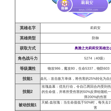
英雄名字
莉莉安
英雄类型
防御
获取方式
奥雅之光
莉莉安
英雄怎
角色战斗力
5274（40级）
等级属性
物攻986，魔攻80，生命5337，物防603
技能1
血礼：攻击敌方单体，将伤害的25%转化为自
玫瑰血幕：优先行动，令自己两回合内受到伤
技能2
的生命值，并将所受伤害的50%反弹给随机一
弹200%的伤害
天赋-血玫瑰：当生命值低于50%时，每失去
被动技能1
害