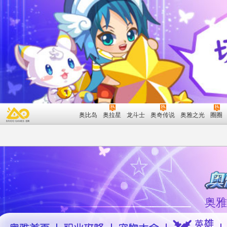
奥比岛
奥拉星
龙斗士
奥奇传说
奥雅之光
圈圈
奥雅