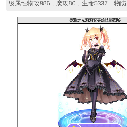
级属性物攻986，魔攻80，生命5337，物防
奥雅之光莉莉安英雄
技能图鉴