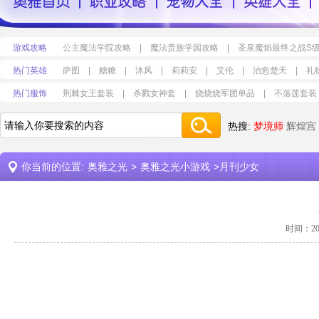
游戏攻略
公主魔法学院攻略
|
魔法贵族学园攻略
|
圣泉魔焰最终之战S
热门英雄
萨图
|
糖糖
|
沐风
|
莉莉安
|
艾伦
|
治愈楚天
|
礼
热门服饰
荆棘女王套装
|
杀戮女神套
|
烧烧烧军团单品
|
不落莲套装
热搜:
梦境师
辉煌宫
你当前的位置:
奥雅之光
>
奥雅之光小游戏
>月刊少女
时间：2017