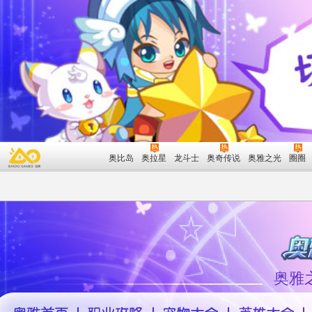
奥比岛
奥拉星
龙斗士
奥奇传说
奥雅之光
圈圈
奥雅