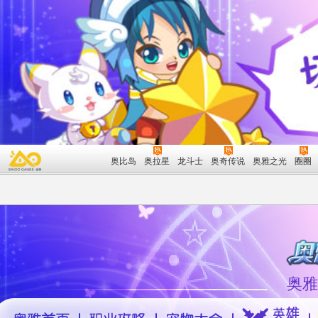
奥比岛
奥拉星
龙斗士
奥奇传说
奥雅之光
圈圈
奥雅