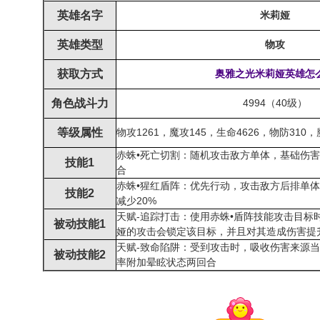
英雄名字
米莉娅
英雄类型
物攻
获取方式
奥雅之光米莉娅
英雄
怎
角色战斗力
4994（40级）
等级属性
物攻1261，魔攻145，生命4626，物防310，
赤蛛•死亡切割：随机攻击敌方单体，基础伤害
技能1
合
赤蛛•猩红盾阵：优先行动，攻击敌方后排单
技能2
减少20%
天赋-追踪打击：使用赤蛛•盾阵技能攻击目标
被动技能1
娅的攻击会锁定该目标，并且对其造成伤害提升
天赋-致命陷阱：受到攻击时，吸收伤害来源当前
被动技能2
率附加晕眩状态两回合