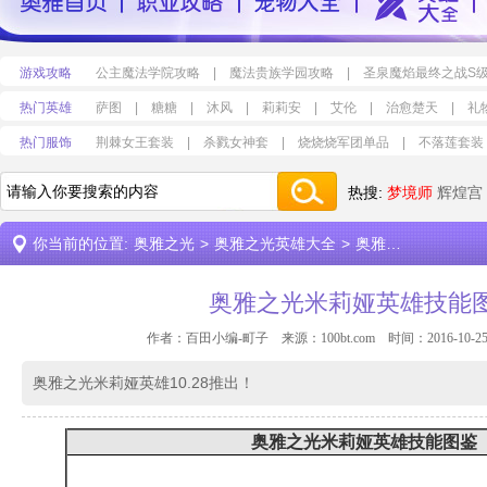
游戏攻略
公主魔法学院攻略
|
魔法贵族学园攻略
|
圣泉魔焰最终之战S
热门英雄
萨图
|
糖糖
|
沐风
|
莉莉安
|
艾伦
|
治愈楚天
|
礼
热门服饰
荆棘女王套装
|
杀戮女神套
|
烧烧烧军团单品
|
不落莲套装
热搜:
梦境师
辉煌宫
你当前的位置:
奥雅之光
>
奥雅之光英雄大全
>
奥雅之光米莉娅英雄技能图鉴
奥雅之光米莉娅英雄技能
作者：百田小编-町子 来源：
100bt.com
时间：2016-10-25 
奥雅之光米莉娅英雄10.28推出！
奥雅之光
米莉娅
英雄
技能图鉴