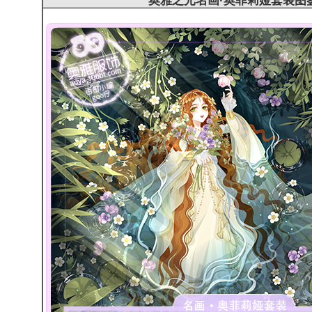
奥雅之光
名画·奥菲莉娅套装图