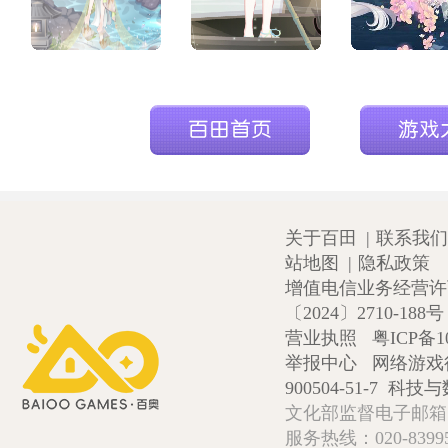
作者:投稿用户
作者:百田小编-小镜子
作者:百田小编-
朵[
献花
]
朵[
献花
]
朵[
献花
]
关于百田
|
联系我们
站地图
|
隐私政策
增值电信业务经营许可证
〔2024〕2710-188号
营业执照
粤ICP备1
举报中心
网络游戏
900504-51-7
科技与数
文化部监督电子邮箱:wlw
服务热线：020-839952