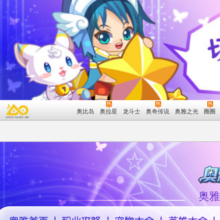
奥比岛
奥拉星
龙斗士
奥奇传说
奥雅之光
圈圈
奥雅