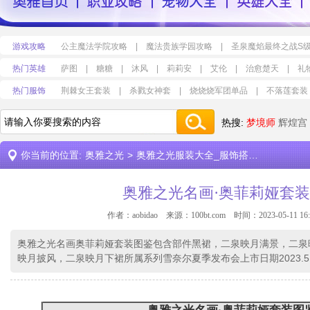
游戏攻略
公主魔法学院攻略
|
魔法贵族学园攻略
|
圣泉魔焰最终之战S
热门英雄
萨图
|
糖糖
|
沐风
|
莉莉安
|
艾伦
|
治愈楚天
|
礼
热门服饰
荆棘女王套装
|
杀戮女神套
|
烧烧烧军团单品
|
不落莲套装
热搜:
梦境师
辉煌宫
你当前的位置:
奥雅之光
>
奥雅之光服装大全_服饰搭配设计
>
奥雅
奥雅之光名画·奥菲莉娅套
作者：aobidao 来源：
100bt.com
时间：2023-05-11 16:
奥雅之光名画奥菲莉娅套装图鉴包含部件黑裙，二泉映月满景，二泉
映月披风，二泉映月下裙所属系列雪奈尔夏季发布会上市日期2023.5.