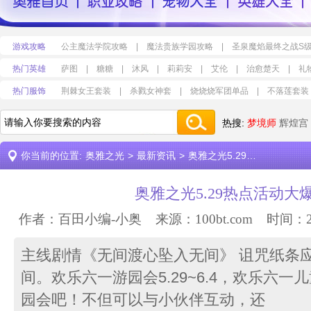
游戏攻略
公主魔法学院攻略
|
魔法贵族学园攻略
|
圣泉魔焰最终之战S
热门英雄
萨图
|
糖糖
|
沐风
|
莉莉安
|
艾伦
|
治愈楚天
|
礼
热门服饰
荆棘女王套装
|
杀戮女神套
|
烧烧烧军团单品
|
不落莲套装
热搜:
梦境师
辉煌宫
你当前的位置:
奥雅之光
>
最新资讯
>
奥雅之光5.29热点活动大爆料
奥雅之光5.29热点活动大
作者：百田小编-小奥 来源：
100bt.com
时间：2026
主线剧情《无间渡心坠入无间》 诅咒纸条
间。欢乐六一游园会5.29~6.4，欢乐六
园会吧！不但可以与小伙伴互动，还