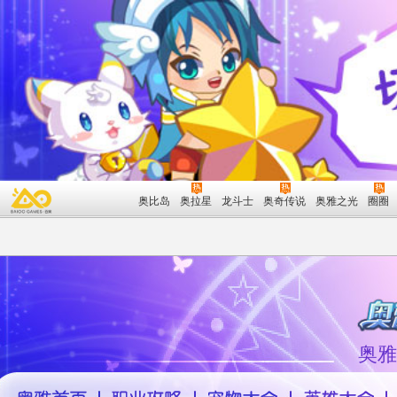
奥比岛
奥拉星
龙斗士
奥奇传说
奥雅之光
圈圈
奥雅