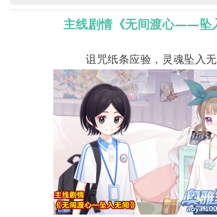
主线剧情《
无间渡心
——
坠
诅咒纸条应验，灵魂坠入无