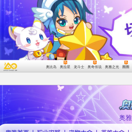
奥比岛
奥拉星
龙斗士
奥奇传说
奥雅之光
圈圈
奥雅