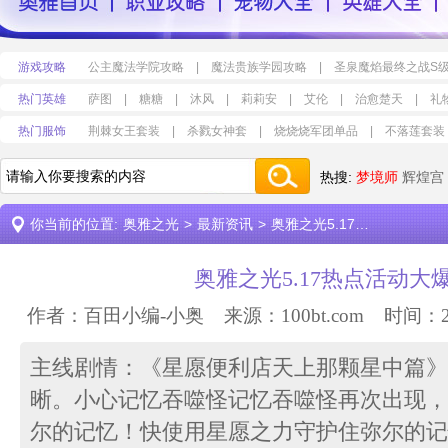
游戏攻略
公主魔法学院攻略
|
魔法贵族学园攻略
|
圣泉魔焰最终之战S
热门英雄
萨图
|
糖糖
|
沐风
|
莉莉安
|
艾伦
|
治愈楚天
|
礼
热门服饰
荆棘女王套装
|
杀戮女神套
|
烧烧烧军团单品
|
不落莲套装
热搜:
梦境师
辉煌宫
你当前的位置:
奥雅之光
>
最新资讯
>
奥雅之光5.17热点活动大爆料
奥雅之光5.17热点活动大
作者：百田小编-小奥 来源：
100bt.com
时间：2024
主线剧情：《星愿便利店天上那颗星中篇》
晰。小心记忆吞噬怪记忆吞噬怪再次出现，
尔的记忆！快使用星愿之力守护住弥尔的记