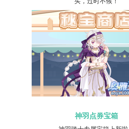
买，过时不候！
神羽点券宝箱