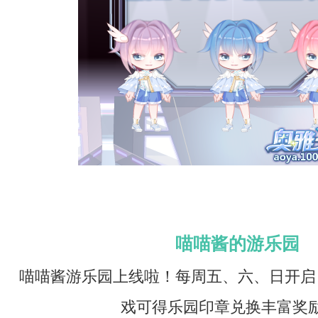
喵喵酱的游乐园
喵喵酱游乐园上线啦！每周五、六、日开启
戏可得乐园印章兑换丰富奖