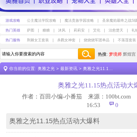
游戏攻略
公主魔法学院攻略
|
魔法贵族学园攻略
|
圣泉魔焰最终之战S
热门英雄
萨图
|
糖糖
|
沐风
|
莉莉安
|
艾伦
|
治愈楚天
|
礼
热门服饰
荆棘女王套装
|
杀戮女神套
|
烧烧烧军团单品
|
不落莲套装
热搜:
梦境师
辉煌宫
你当前的位置:
奥雅之光
>
最新资讯
>
奥雅之光11.15热点活动大爆料
奥雅之光11.15热点活动大
作者：百田小编-小番茄 来源：
100bt.com
时
16:53
0
奥雅之光11.15热点活动大爆料