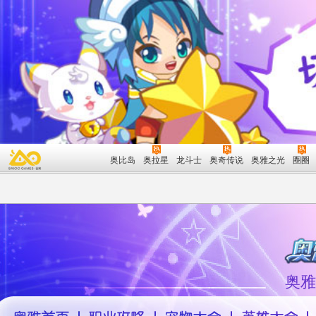
奥比岛
奥拉星
龙斗士
奥奇传说
奥雅之光
圈圈
奥雅