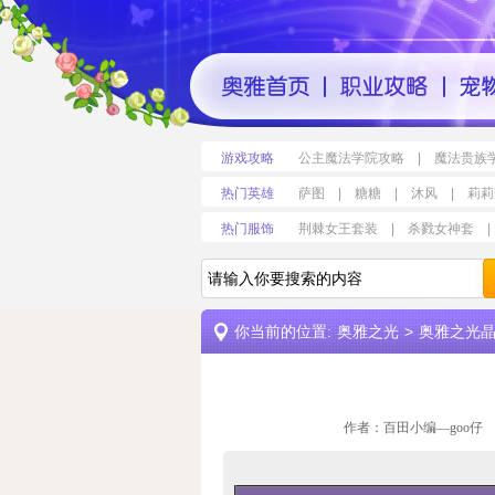
游戏攻略
公主魔法学院攻略
|
魔法贵族
热门英雄
萨图
|
糖糖
|
沐风
|
莉莉
热门服饰
荆棘女王套装
|
杀戮女神套
|
你当前的位置:
奥雅之光
>
奥雅之光
作者：百田小编—goo仔