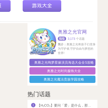
奥雅之光官网
3,173
个话题
简介：
奥雅之光将孩子们变身
为守护者,守护自由与梦想的
世界!
奥雅之光绚梦星缘演员海选大会全S攻略
奥雅之光时尚服饰大全
奥雅之光魔法贵族学园攻略
热门话题
1
【H₂CO₃】要问「爱」是什么，那就回答「是我」吧