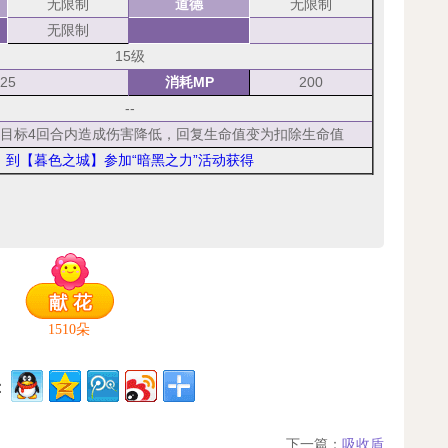
无限制
道德
无限制
无限制
15级
25
消耗MP
200
--
目标4回合内造成伤害降低，回复生命值变为扣除生命值
到【暮色之城】参加“暗黑之力”活动获得
1510
朵
：
下一篇：
吸收盾