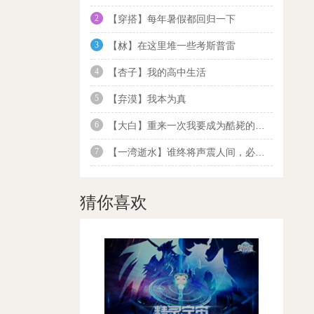
2
【穿搭】每年暑假都回归一下
3
【沝】在这里堆一些考斯普雷
4
【杏子】我的高中生活
5
【弃漠】我本为真
6
【大白】重来一次我要成为酷毙的奥雅之光守护者
7
【一湾逝水】谁终将声震人间，必长久深自缄默
猜你喜欢