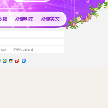
王套装
|
爱琴海花嫁套装