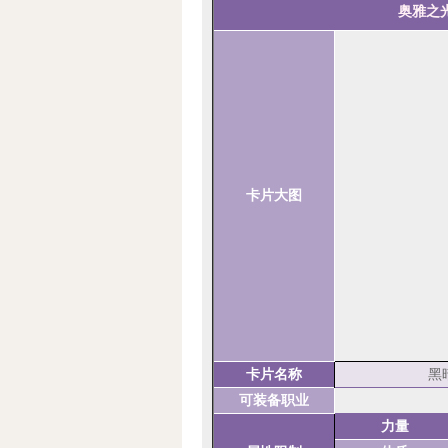
奥雅之
卡片大图
卡片名称
黑
可装备职业
力量