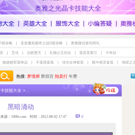
奥雅之光晶卡技能大全
学园攻略
|
圣泉魔焰最终之战S级攻略
|
奥雅微信签到得礼
安
|
艾伦
|
治愈楚天
|
礼物公主欣欣
|
落音亚斯兰
|
卡米拉
烧烧烧军团单品
|
不落莲套装
|
绿光女神套装
|
瓶中精灵套装
|
地狱之
热搜:
梦境师
辉煌宫
拍卖行
年费
晶卡技能大全
>
黑暗涌动
黑暗涌动
 来源：
100bt.com
时间：2012-08-02 17:47
0