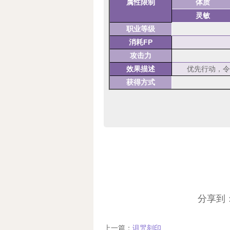
属性限制
体质
灵敏
职业等级
消耗FP
攻击力
效果描述
优先行动，令
获得方式
分享到
上一篇：
诅咒刻印