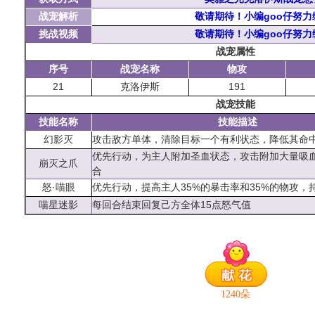
战宠解析
敬请期待！小编goo仔努力
挑战视频
敬请期待！小编goo仔努力
战宠属性
序号
战宠名称
物攻
21
克洛伊斯
191
战宠技能
技能名称
技能描述
幻影灭
攻击敌方单体，清除目标一个有利状态，降低其命
优先行动，为主人附加圣血状态，攻击附加大量吸
崩灭之爪
合
怒·喵眼
优先行动，提高主人35%的暴击率和35%的物攻，
喵星迷影
每回合结束回复己方全体15点怒气值
1240
朵