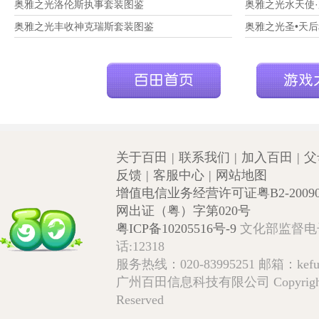
奥雅之光洛伦斯执事套装图鉴
奥雅之光水天使
奥雅之光丰收神克瑞斯套装图鉴
奥雅之光圣•天
关于百田
|
联系我们
|
加入百田
|
父
反馈
|
客服中心
|
网站地图
增值电信业务经营许可证粤B2-20090
网出证（粤）字第020号
粤ICP备10205516号-9
文化部监督电子邮箱
话:12318
服务热线：020-83995251 邮箱：kefu@
广州百田信息科技有限公司 Copyright © 2009
Reserved