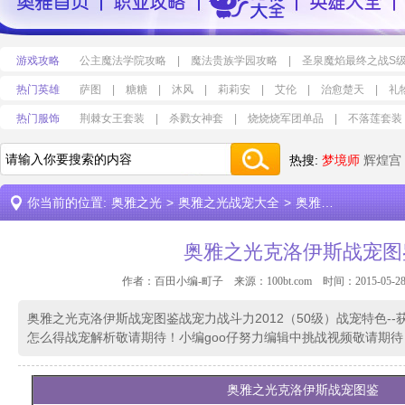
游戏攻略
公主魔法学院攻略
|
魔法贵族学园攻略
|
圣泉魔焰最终之战S
热门英雄
萨图
|
糖糖
|
沐风
|
莉莉安
|
艾伦
|
治愈楚天
|
礼
热门服饰
荆棘女王套装
|
杀戮女神套
|
烧烧烧军团单品
|
不落莲套装
热搜:
梦境师
辉煌宫
你当前的位置:
奥雅之光
>
奥雅之光战宠大全
>
奥雅之光克洛伊斯战宠图鉴
奥雅之光克洛伊斯战宠图
作者：百田小编-町子 来源：
100bt.com
时间：2015-05-28 
奥雅之光克洛伊斯战宠图鉴战宠力战斗力2012（50级）战宠特色-
怎么得战宠解析敬请期待！小编goo仔努力编辑中挑战视频敬请期待
奥雅之光
克洛伊斯
战宠图鉴