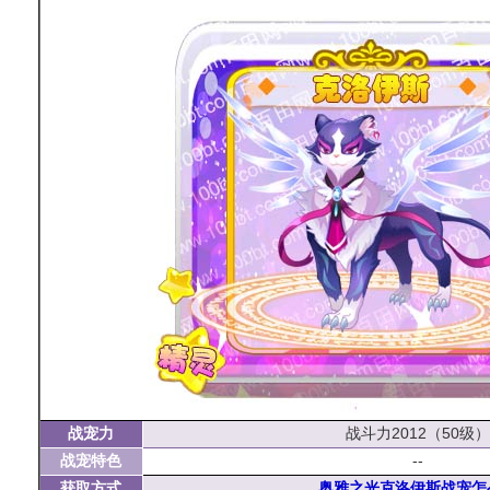
战宠力
战斗力2012（50级）
战宠特色
--
获取方式
奥雅之光克洛伊斯战宠怎