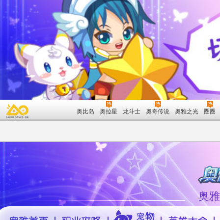
奥比岛
奥拉星
龙斗士
奥奇传说
奥雅之光
圈圈
奥雅