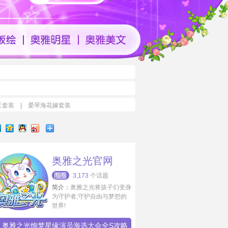
王套装
|
爱琴海花嫁套装
奥雅之光官网
3,173
个话题
简介：
奥雅之光将孩子们变身
为守护者,守护自由与梦想的
世界!
奥雅之光绚梦星缘演员海选大会全S攻略