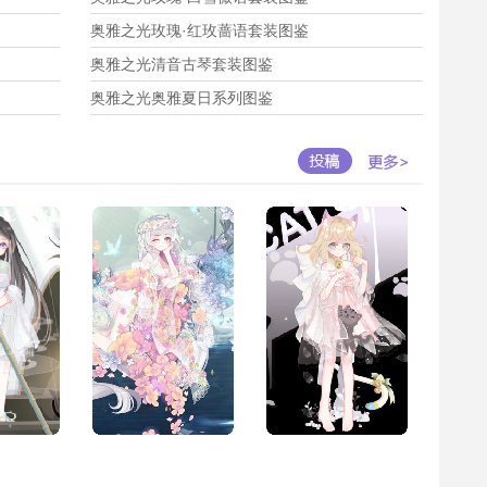
奥雅之光玫瑰·红玫蔷语套装图鉴
奥雅之光清音古琴套装图鉴
奥雅之光奥雅夏日系列图鉴
编-小镜子
作者:百田小编-小镜子
作者:百田小编-小镜子
献花
]
朵[
献花
]
朵[
献花
]