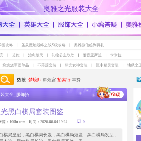
奥雅之光服装大全
学园攻略
|
圣泉魔焰最终之战S级攻略
|
奥雅微信签到得礼
安
|
艾伦
|
治愈楚天
|
礼物公主欣欣
|
落音亚斯兰
|
卡米拉
烧烧烧军团单品
|
不落莲套装
|
绿光女神套装
|
瓶中精灵套装
|
地狱之
热搜:
梦境师
辉煌宫
拍卖行
年费
大全_服饰搭配设计
>
奥雅之光黑白棋局套装图鉴
之光黑白棋局套装图鉴
来源：
100bt.com
时间：2026-06-04 19:24
0
白棋局皇冠，黑白棋局长发，黑白棋局短发，黑白棋局发型，