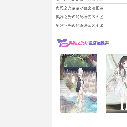
奥雅之光猫猫小鱼套装图鉴
奥雅之光齿轮秘语套装图鉴
奥雅之光齿轮密语套装图鉴
奥雅之光
明星搭配推荐
作者:投稿用户
作者:百田小
朵[
献花
]
朵[