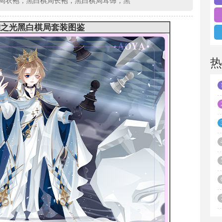
局衣袍，黑白棋局长袍，黑白棋局耳饰，黑
雅之光黑白棋局套装图
鉴
热