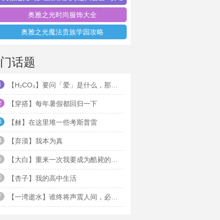
奥雅之光时尚服饰大全
奥雅之光魔法贵族学园攻略
门话题
1
【H₂CO₃】要问「爱」是什么，那就回答「是我」吧
2
【穿搭】每年暑假都回归一下
3
【沝】在这里堆一些考斯普雷
4
【弃漠】我本为真
5
【大白】重来一次我要成为酷毙的奥雅之光守护者
6
【杏子】我的高中生活
7
【一湾逝水】谁终将声震人间，必长久深自缄默