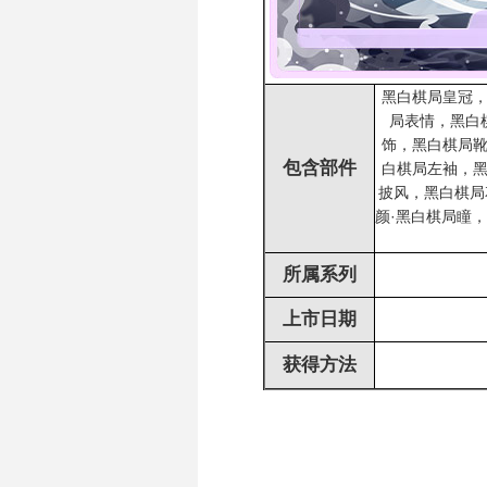
黑白棋局皇冠
局表情，黑白
饰，黑白棋局
包含部件
白棋局左袖，
披风，黑白棋局
颜·黑白棋局瞳，
所属系列
上市日期
获得方法