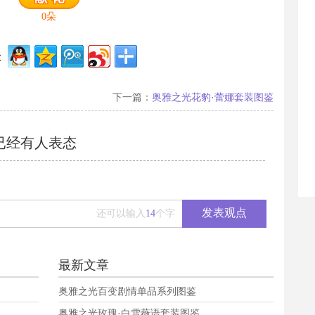
0
朵
：
下一篇：
奥雅之光花豹·蕾娜套装图鉴
已经有
人表态
发表观点
还可以输入
14
个字
最新文章
奥雅之光百变剧情单品系列图鉴
奥雅之光玫瑰·白雪薇语套装图鉴