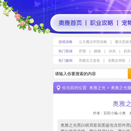
游戏攻略
公主魔法学院攻略
|
魔法贵族
热门英雄
萨图
|
糖糖
|
沐风
|
莉莉
热门服饰
荆棘女王套装
|
杀戮女神套
|
你当前的位置:
奥雅之光
>
奥雅之光服装
奥雅
作者：百田小编-小奥 
奥雅之光黑白棋局套装图鉴包含部件黑