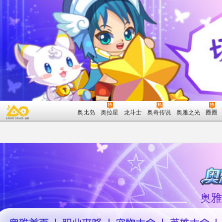
奥比岛
奥拉星
龙斗士
奥奇传说
奥雅之光
圈圈
奥雅