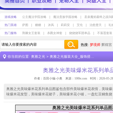
游戏攻略
公主魔法学院攻略
|
魔法贵族学园攻略
|
圣泉魔焰最终之战S
热门英雄
萨图
|
糖糖
|
沐风
|
莉莉安
|
艾伦
|
治愈楚天
|
礼
热门服饰
荆棘女王套装
|
杀戮女神套
|
烧烧烧军团单品
|
不落莲套装
热搜:
梦境师
辉煌宫
你当前的位置:
奥雅之光
>
奥雅之光服装大全_服饰搭配设计
>
奥雅
奥雅之光美味爆米花系列单
作者：百田小编-小奥 来源：
100bt.com
时间：2026-05-28 
奥雅之光美味爆米花系列单品图鉴包含部件美味爆米花表情，美味爆
味爆米花发型，美味爆米花裙子，美味爆米花小铺，一盘红豆鲷鱼烧
奥雅之光美味爆米花系列单品图