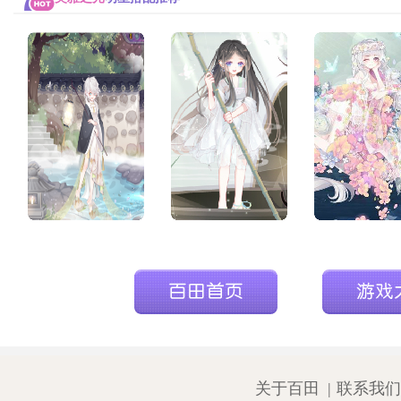
作者:投稿用户
作者:百田小编-小镜子
作者:百田小编-
朵[
献花
]
朵[
献花
]
朵[
献花
]
关于百田
|
联系我们