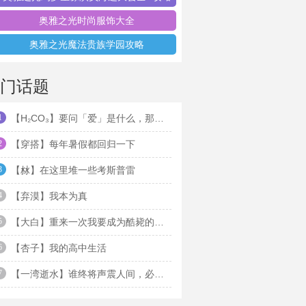
奥雅之光时尚服饰大全
奥雅之光魔法贵族学园攻略
门话题
1
【H₂CO₃】要问「爱」是什么，那就回答「是我」吧
2
【穿搭】每年暑假都回归一下
3
【沝】在这里堆一些考斯普雷
4
【弃漠】我本为真
5
【大白】重来一次我要成为酷毙的奥雅之光守护者
6
【杏子】我的高中生活
7
【一湾逝水】谁终将声震人间，必长久深自缄默