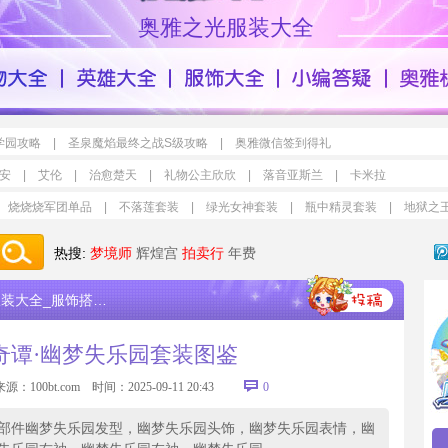
奥雅之光服装大全
学园攻略
|
圣泉魔焰最终之战S级攻略
|
奥雅微信签到得礼
安
|
艾伦
|
治愈楚天
|
礼物公主欣欣
|
落音亚斯兰
|
卡米拉
烧烧烧军团单品
|
不落莲套装
|
绿光女神套装
|
瓶中精灵套装
|
地狱之
热搜:
梦境师
辉煌宫
拍卖行
年费
大全_服饰搭配设计
>
奥雅之光奇谭·幽梦失乐园套装图鉴
奇谭·幽梦失乐园套装图鉴
来源：
100bt.com
时间：2025-09-11 20:43
0
部件幽梦失乐园发型，幽梦失乐园头饰，幽梦失乐园表情，幽