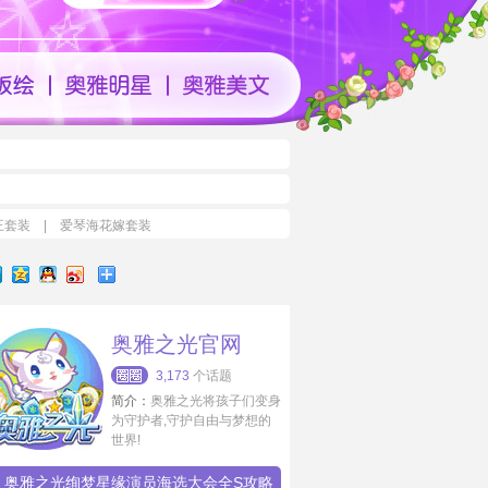
王套装
|
爱琴海花嫁套装
奥雅之光官网
3,173
个话题
简介：
奥雅之光将孩子们变身
为守护者,守护自由与梦想的
世界!
奥雅之光绚梦星缘演员海选大会全S攻略