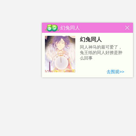
幻兔同人
幻兔同人
同人神马的最可爱了，
兔王纸的同人好撩是肿
么回事
去围观>>