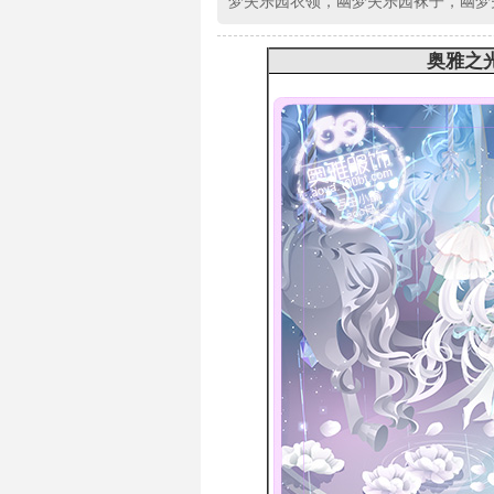
梦失乐园衣领，幽梦失乐园袜子，幽梦
奥雅之