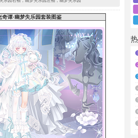
失乐园右袖，幽梦失乐园左袖，幽梦失乐园
光奇谭·幽梦失乐园套装图鉴
热