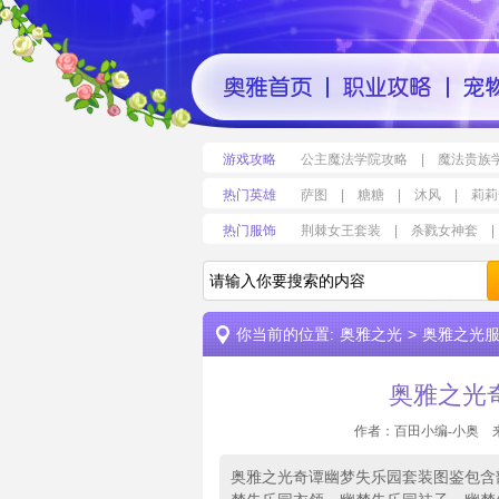
游戏攻略
公主魔法学院攻略
|
魔法贵族
热门英雄
萨图
|
糖糖
|
沐风
|
莉莉
热门服饰
荆棘女王套装
|
杀戮女神套
|
你当前的位置:
奥雅之光
>
奥雅之光服装
奥雅之光
作者：百田小编-小奥 
奥雅之光奇谭幽梦失乐园套装图鉴包含