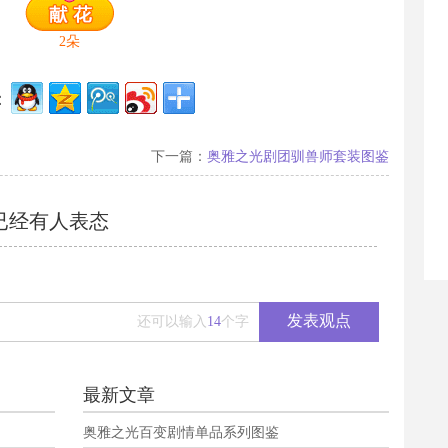
2
朵
：
下一篇：
奥雅之光剧团驯兽师套装图鉴
已经有
人表态
发表观点
还可以输入
14
个字
最新文章
奥雅之光百变剧情单品系列图鉴