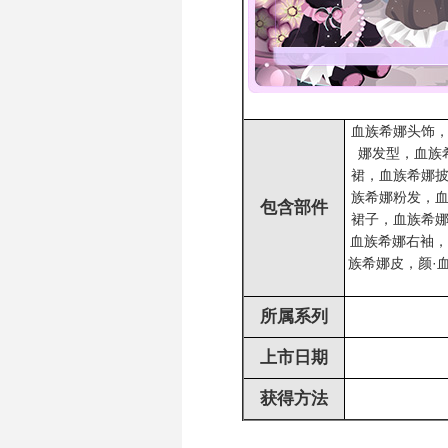
血族希娜头饰
娜发型，血族
裙，血族希娜
族希娜粉发，
包含部件
裙子，血族希
血族希娜右袖，
族希娜皮，颜·
所属系列
上市日期
获得方法