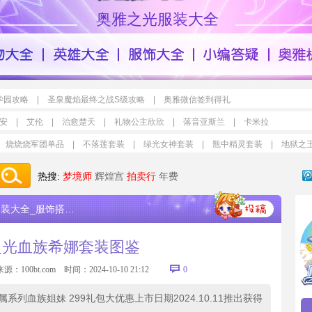
奥雅之光服装大全
学园攻略
|
圣泉魔焰最终之战S级攻略
|
奥雅微信签到得礼
安
|
艾伦
|
治愈楚天
|
礼物公主欣欣
|
落音亚斯兰
|
卡米拉
烧烧烧军团单品
|
不落莲套装
|
绿光女神套装
|
瓶中精灵套装
|
地狱之
热搜:
梦境师
辉煌宫
拍卖行
年费
大全_服饰搭配设计
>
奥雅之光血族希娜套装图鉴
之光血族希娜套装图鉴
来源：
100bt.com
时间：2024-10-10 21:12
0
列血族姐妹 299礼包大优惠上市日期2024.10.11推出获得